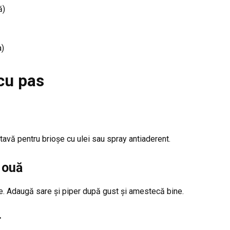
ă)
a)
cu pas
tavă pentru brioșe cu ulei sau spray antiaderent.
 ouă
le. Adaugă sare și piper după gust și amestecă bine.
r