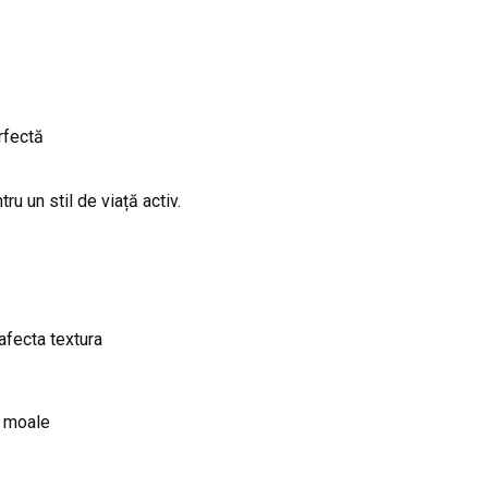
rfectă
ru un stil de viață activ.
afecta textura
e moale