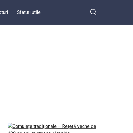
turi
Sfaturi utile