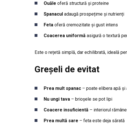
Ouăle
oferă structură și proteine
Spanacul
adaugă prospețime și nutrienți
Feta
oferă cremozitate și gust intens
Coacerea uniformă
asigură o textură pe
Este o rețetă simplă, dar echilibrată, ideală pent
Greșeli de evitat
Prea mult spanac
– poate elibera apă și 
Nu ungi tava
– brioșele se pot lipi
Coacere insuficientă
– interiorul rămân
Prea multă sare
– feta este deja sărată