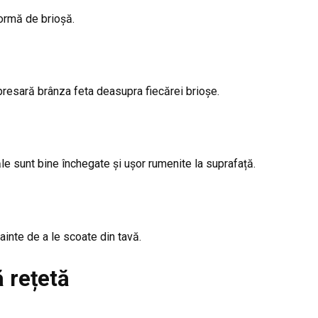
formă de brioșă.
resară brânza feta deasupra fiecărei brioșe.
 sunt bine închegate și ușor rumenite la suprafață.
inte de a le scoate din tavă.
 rețetă