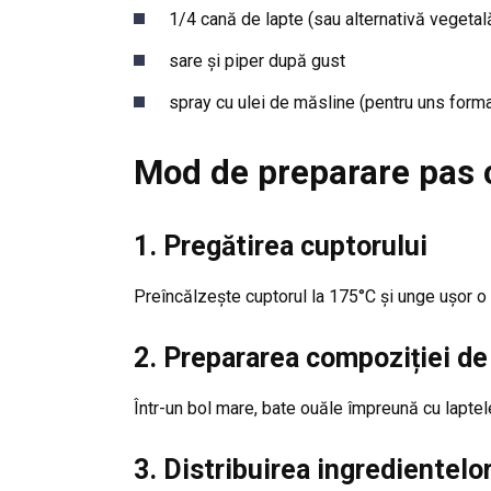
1/4 cană de lapte (sau alternativă vegetal
sare și piper după gust
spray cu ulei de măsline (pentru uns form
Mod de preparare pas 
1. Pregătirea cuptorului
Preîncălzește cuptorul la 175°C și unge ușor o 
2. Prepararea compoziției de
Într-un bol mare, bate ouăle împreună cu lapte
3. Distribuirea ingredientelo