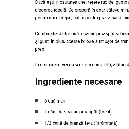
Dacă ești în căutarea unei rețete rapide, gustoa
alegerea ideală. Se prepară în doar câteva minu
pentru micul dejun, cât și pentru prânz sau o ci
Combinația dintre ouă, spanac proaspăt și brânz
și gust. În plus, aceste brioșe sunt ușor de tr
prep.
În continuare vei găsi rețeta completă, alături de
Ingrediente necesare
6 ouă mari
2 căni de spanac proaspăt (tocat)
1/2 cană de brânză feta (fărâmițată)