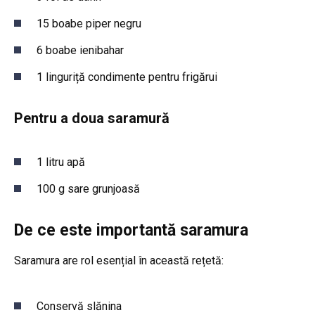
15 boabe piper negru
6 boabe ienibahar
1 linguriță condimente pentru frigărui
Pentru a doua saramură
1 litru apă
100 g sare grunjoasă
De ce este importantă saramura
Saramura are rol esențial în această rețetă:
Conservă slănina