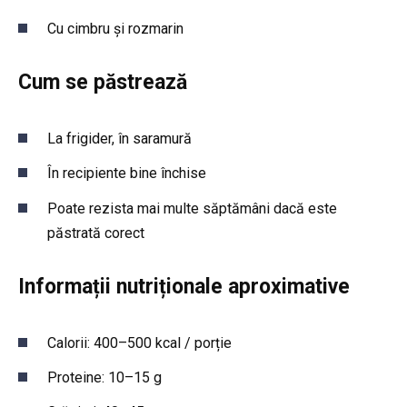
Cu cimbru și rozmarin
Cum se păstrează
La frigider, în saramură
În recipiente bine închise
Poate rezista mai multe săptămâni dacă este
păstrată corect
Informații nutriționale aproximative
Calorii: 400–500 kcal / porție
Proteine: 10–15 g