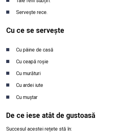
Taie felii subțiri.
Servește rece.
Cu ce se servește
Cu pâine de casă
Cu ceapă roșie
Cu murături
Cu ardei iute
Cu muștar
De ce iese atât de gustoasă
Succesul acestei rețete stă în: