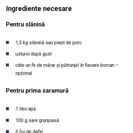
Ingrediente necesare
Pentru slănină
1,5 kg slănină sau piept de porc
usturoi după gust
câte un fir de mărar și pătrunjel în fiecare borcan –
opțional
Pentru prima saramură
1 litru apă
100 g sare grunjoasă
3 foi de dafin