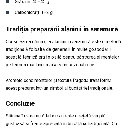
Grăsimi: 40–45 g
Carbohidrați: 1–2 g
Tradiția preparării slăninii în saramură
Conservarea cărnii și a slăninii în saramură este o metodă
tradițională folosită de generații. În multe gospodării,
această tehnică era folosită pentru păstrarea alimentelor
pe termen mai lung, mai ales în sezonul rece.
Aromele condimentelor și textura fragedă transformă
acest preparat într-un simbol al bucătăriei tradiționale.
Concluzie
Slănina în saramură la borcan este o rețetă simplă,
gustoasă și foarte apreciată în bucătăria tradițională. Cu