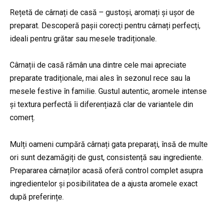
Rețetă de cârnați de casă – gustoși, aromați și ușor de
preparat. Descoperă pașii corecți pentru cârnați perfecți,
ideali pentru grătar sau mesele tradiționale.
Cârnații de casă rămân una dintre cele mai apreciate
preparate tradiționale, mai ales în sezonul rece sau la
mesele festive în familie. Gustul autentic, aromele intense
și textura perfectă îi diferențiază clar de variantele din
comerț.
Mulți oameni cumpără cârnați gata preparați, însă de multe
ori sunt dezamăgiți de gust, consistență sau ingrediente.
Prepararea cârnaților acasă oferă control complet asupra
ingredientelor și posibilitatea de a ajusta aromele exact
după preferințe.