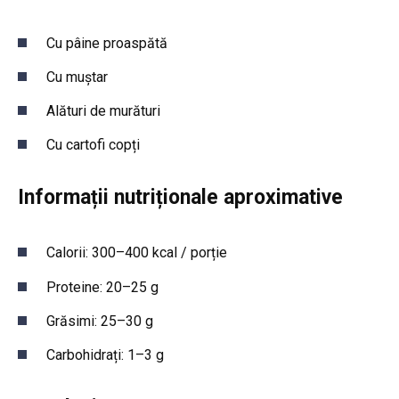
Cu pâine proaspătă
Cu muștar
Alături de murături
Cu cartofi copți
Informații nutriționale aproximative
Calorii: 300–400 kcal / porție
Proteine: 20–25 g
Grăsimi: 25–30 g
Carbohidrați: 1–3 g