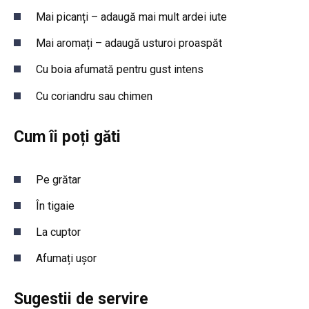
Mai picanți – adaugă mai mult ardei iute
Mai aromați – adaugă usturoi proaspăt
Cu boia afumată pentru gust intens
Cu coriandru sau chimen
Cum îi poți găti
Pe grătar
În tigaie
La cuptor
Afumați ușor
Sugestii de servire