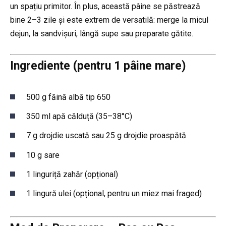
un spațiu primitor. În plus, această pâine se păstrează
bine 2–3 zile și este extrem de versatilă: merge la micul
dejun, la sandvișuri, lângă supe sau preparate gătite.
Ingrediente (pentru 1 pâine mare)
500 g făină albă tip 650
350 ml apă călduță (35–38°C)
7 g drojdie uscată sau 25 g drojdie proaspătă
10 g sare
1 linguriță zahăr (opțional)
1 lingură ulei (opțional, pentru un miez mai fraged)