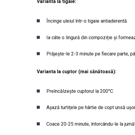
Varianta la tigaie:
Încinge uleiul într-o tigaie antiaderentă.
Ia câte o lingură din compoziție și formează
Prăjește-le 2-3 minute pe fiecare parte, pâ
Varianta la cuptor (mai sănătoasă):
Preîncălzește cuptorul la 200°C.
Așază turtițele pe hârtie de copt unsă ușor
Coace 20-25 minute, întorcându-le la jumăt