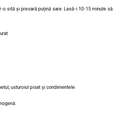
r-o sită și presară puțină sare. Lasă-i 10-15 minute să
urat.
tul, usturoiul pisat și condimentele.
omogenă.