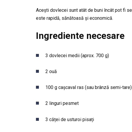
Acești dovlecei sunt atât de buni încât pot fi serv
este rapidă, sănătoasă și economică.
Ingrediente necesare
3 dovlecei medii (aprox. 700 g)
2 ouă
100 g cașcaval ras (sau brânză semi-tare)
2 linguri pesmet
3 căței de usturoi pisați