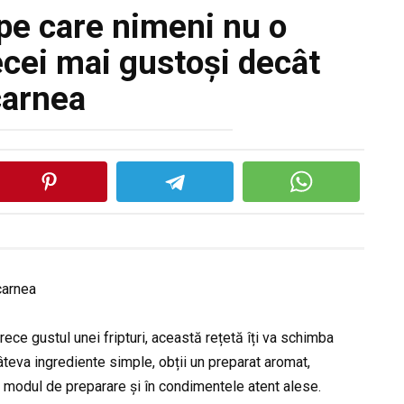
pe care nimeni nu o
cei mai gustoși decât
carnea
ece gustul unei fripturi, această rețetă îți va schimba
âteva ingrediente simple, obții un preparat aromat,
în modul de preparare și în condimentele atent alese.