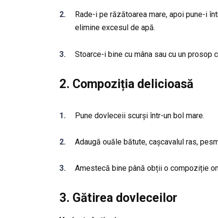
Rade-i pe răzătoarea mare, apoi pune-i înt
elimine excesul de apă.
Stoarce-i bine cu mâna sau cu un prosop c
2. Compoziția delicioasă
Pune dovleceii scurși într-un bol mare.
Adaugă ouăle bătute, cașcavalul ras, pesme
Amestecă bine până obții o compoziție 
3. Gătirea dovleceilor