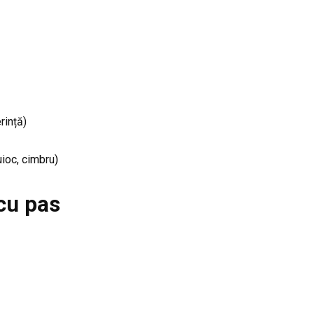
rință)
uioc, cimbru)
cu pas