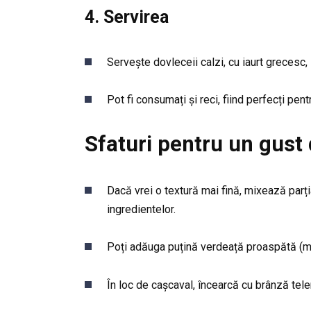
4. Servirea
Servește dovleceii calzi, cu iaurt grecesc
Pot fi consumați și reci, fiind perfecți pent
Sfaturi pentru un gust
Dacă vrei o textură mai fină, mixează parți
ingredientelor.
Poți adăuga puțină verdeață proaspătă (mă
În loc de cașcaval, încearcă cu brânză tel