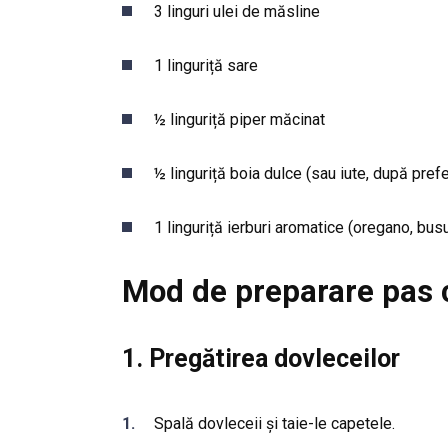
3 linguri ulei de măsline
1 linguriță sare
½ linguriță piper măcinat
½ linguriță boia dulce (sau iute, după prefe
1 linguriță ierburi aromatice (oregano, bus
Mod de preparare pas 
1. Pregătirea dovleceilor
Spală dovleceii și taie-le capetele.