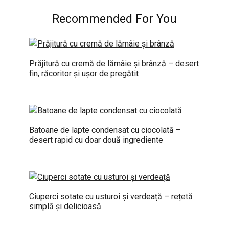
Recommended For You
Prăjitură cu cremă de lămâie și brânză – desert
fin, răcoritor și ușor de pregătit
Batoane de lapte condensat cu ciocolată –
desert rapid cu doar două ingrediente
Ciuperci sotate cu usturoi și verdeață – rețetă
simplă și delicioasă