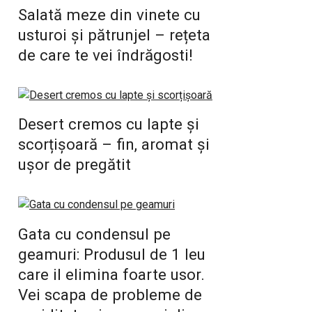
Salată meze din vinete cu
usturoi și pătrunjel – rețeta
de care te vei îndrăgosti!
Desert cremos cu lapte și
scorțișoară – fin, aromat și
ușor de pregătit
Gata cu condensul pe
geamuri: Produsul de 1 leu
care il elimina foarte usor.
Vei scapa de probleme de