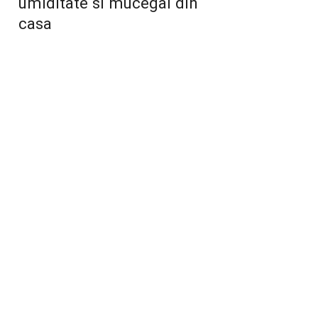
umiditate si mucegai din
casa